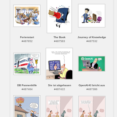
Ferienstart
The Book
Journey of Knowledge
#487652
#487583
#487532
DB Pannenhilfe
Sie ist abgehauen
OpenAI-KI bricht aus
#487464
#487422
#487386