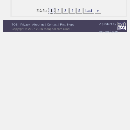
Σελίδα
1
2
3
4
5
Last
»
A product by
TOS
|
Privacy
|
About us
|
Contact
|
First Steps
Copyright © 2007-2026 toonpool.com GmbH
toonpool.com