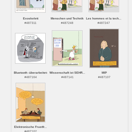
Exoskelett
Menschen und Technik
Les hommes et la tech...
#487311
#487248
#487247
Bluetooth -überarbeitet-
Wissenschaft ist SEHR...
MlP
#487164
#487141
#487107
Elektronische Frustfr...
#487102