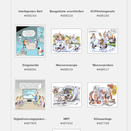
Intelligentes Beil
Baugebiete erschließen
KI-Phishingmails
#488244
#488219
#488164
Singularität
Wasserenergie
Wasserproben
#488091
#488019
#488017
Digitalisierungspoten...
MRT
Klimaanlage
#487955
#487832
#487799