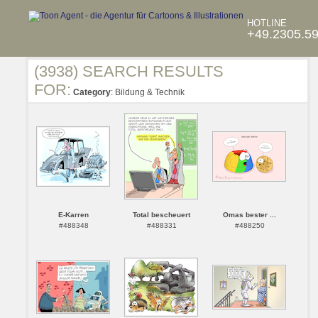
HOTLINE
+49.2305.5
(3938) SEARCH RESULTS
FOR:
Category
: Bildung & Technik
E-Karren
Total bescheuert
Omas bester ...
#488348
#488331
#488250