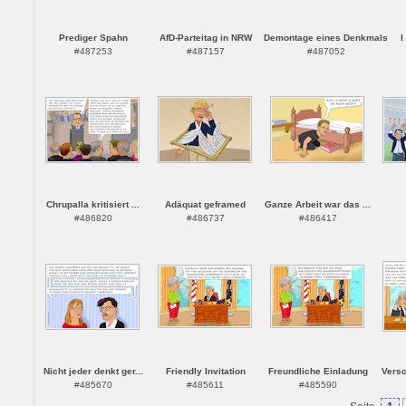
Prediger Spahn
AfD-Parteitag in NRW
Demontage eines Denkmals
I
#487253
#487157
#487052
Chrupalla kritisiert ...
Adäquat geframed
Ganze Arbeit war das ...
#486820
#486737
#486417
Nicht jeder denkt ger...
Friendly Invitation
Freundliche Einladung
Versc
#485670
#485611
#485590