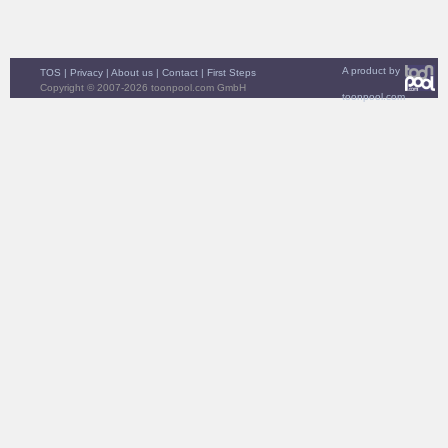
A product by
TOS
|
Privacy
|
About us
|
Contact
|
First Steps
Copyright © 2007-2026 toonpool.com GmbH
toonpool.com