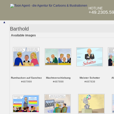
HOTLINE
+49.2305.5
▲
Barthold
Available images
Rumhacken auf Sanchez
Machtverschiebung
Meister Schotter
Al
#487999
#487898
#487838